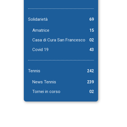
Solidarietà
69
Amatrice
15
Casa di Cura San Francesco
02
Covid 19
43
Tennis
242
News Tennis
239
Tornei in corso
02