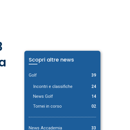
ETÀ
GOLDEN
TENNIS
GOLF
OLTRE
NEWS
VIP
LO
SPORT
3
ia
Scopri altre news
Golf
39
Incontri e classifiche
24
News Golf
14
Tornei in corso
02
News Accademia
33