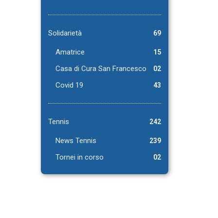
Solidarietà
69
Amatrice
15
Casa di Cura San Francesco
02
Covid 19
43
Tennis
242
News Tennis
239
Tornei in corso
02