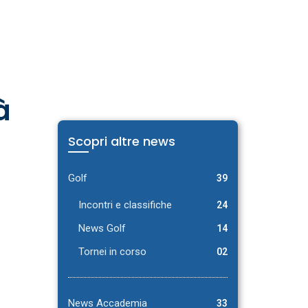
ETÀ
GOLDEN
TENNIS
GOLF
OLTRE
NEWS
VIP
LO
SPORT
à
Scopri altre news
Golf
39
Incontri e classifiche
24
News Golf
14
Tornei in corso
02
News Accademia
33