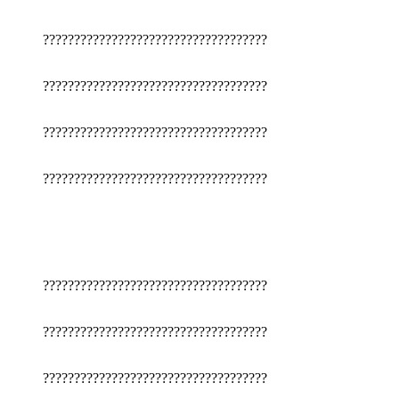
????????????????????????????????????
????????????????????????????????????
????????????????????????????????????
????????????????????????????????????
????????????????????????????????????
????????????????????????????????????
????????????????????????????????????