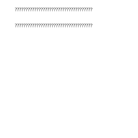
????????????????????????????????????
????????????????????????????????????