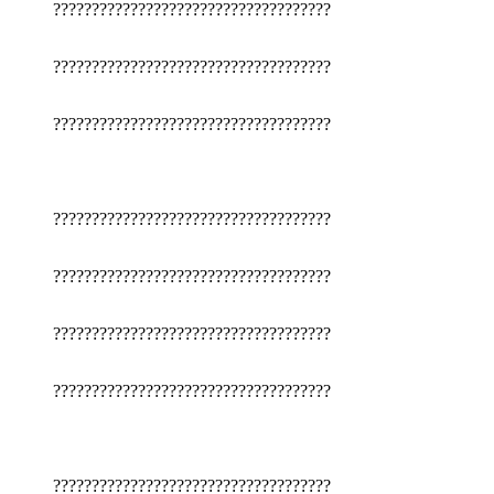
????????????????????????????????????
????????????????????????????????????
????????????????????????????????????
????????????????????????????????????
????????????????????????????????????
????????????????????????????????????
????????????????????????????????????
????????????????????????????????????