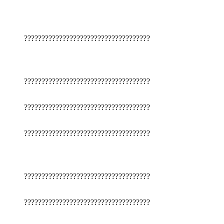
????????????????????????????????????
????????????????????????????????????
????????????????????????????????????
????????????????????????????????????
????????????????????????????????????
????????????????????????????????????