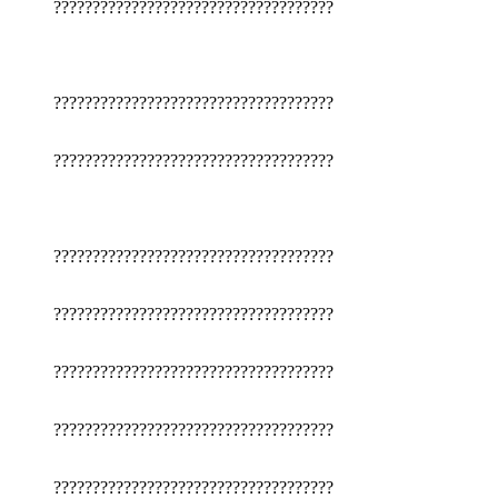
????????????????????????????????????
????????????????????????????????????
????????????????????????????????????
????????????????????????????????????
????????????????????????????????????
????????????????????????????????????
????????????????????????????????????
????????????????????????????????????