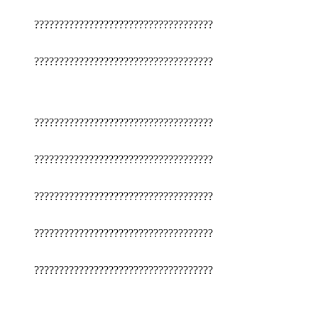
????????????????????????????????????
????????????????????????????????????
????????????????????????????????????
????????????????????????????????????
????????????????????????????????????
????????????????????????????????????
????????????????????????????????????