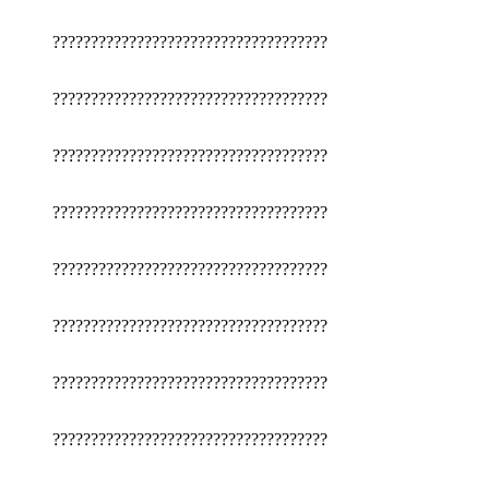
????????????????????????????????????
????????????????????????????????????
????????????????????????????????????
????????????????????????????????????
????????????????????????????????????
????????????????????????????????????
????????????????????????????????????
????????????????????????????????????