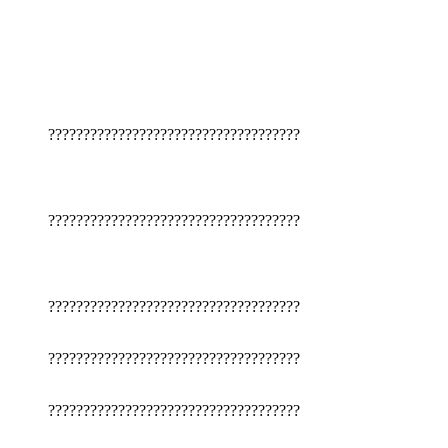
????????????????????????????????????
????????????????????????????????????
????????????????????????????????????
????????????????????????????????????
????????????????????????????????????