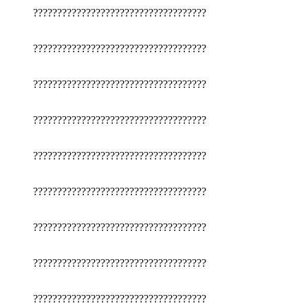
????????????????????????????????????
????????????????????????????????????
????????????????????????????????????
????????????????????????????????????
????????????????????????????????????
????????????????????????????????????
????????????????????????????????????
????????????????????????????????????
????????????????????????????????????