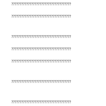
????????????????????????????????????
????????????????????????????????????
????????????????????????????????????
????????????????????????????????????
????????????????????????????????????
????????????????????????????????????
????????????????????????????????????