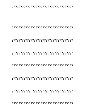
????????????????????????????????????
????????????????????????????????????
????????????????????????????????????
????????????????????????????????????
????????????????????????????????????
????????????????????????????????????
????????????????????????????????????
????????????????????????????????????