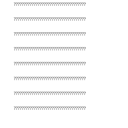
????????????????????????????????????
????????????????????????????????????
????????????????????????????????????
????????????????????????????????????
????????????????????????????????????
????????????????????????????????????
????????????????????????????????????
????????????????????????????????????