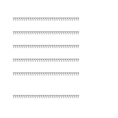
????????????????????????????????????
????????????????????????????????????
????????????????????????????????????
????????????????????????????????????
????????????????????????????????????
????????????????????????????????????