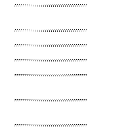
????????????????????????????????????
????????????????????????????????????
????????????????????????????????????
????????????????????????????????????
????????????????????????????????????
????????????????????????????????????
????????????????????????????????????