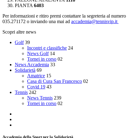
PIANTA
6403
Per informazioni e ritiro premi contattare la segreteria al numero
035.271172 o inviando una mai ad
accademia@tennisvip.it
Scopri altre news
Golf
39
Incontri e classifiche
24
News Golf
14
Tornei in corso
02
News Accademia
33
Solidarietà
69
Amatrice
15
Casa di Cura San Francesco
02
Covid 19
43
Tennis
242
News Tennis
239
Tornei in corso
02
Accademia dello Sport per la Solidarietà