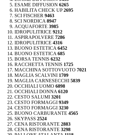
ESAME DIFFUSION
6265
HABILITA CHECK UP
2695
SCI FISCHER
9463
SCI NORDICA
8947
ACQUAFORTE
3985
IDROPULITRICE
9212
ASPIRAPOLVERE
7286
IDROPULITRICE
4316
BUONO ESTETICA
6452
BUONO ESTETICA
685
BORSA TENNIS
6232
RACCHETTA TENNIS
1725
MACCHINA SOTTOVUOTO
7021
MAGLIA SCALVINI
1709
MAGLIA CARNESECCHI
5839
OCCHIALI UOMO
6898
OCCHIALI DONNA
6120
CESTO SALUMI
3201
CESTO FORMAGGI
9349
CESTO FORMAGGI
3230
BUONO CARBURANTE
4565
SKYPASS
2524
CENA RISTORANTE
2883
CENA RISTORANTE
3298
PALLONE ATALANTA
1118