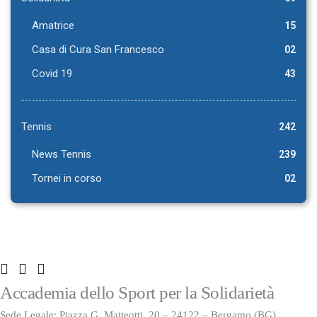
Amatrice
15
Casa di Cura San Francesco
02
Covid 19
43
Tennis
242
News Tennis
239
Tornei in corso
02
Accademia dello Sport per la Solidarietà
Sede Legale: Piazza G. Matteotti, 20 – 24122 – Bergamo (BG)